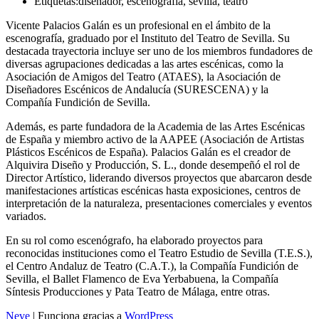
Etiquetas:
diseñador, escenografia, sevilla, teatro
Vicente Palacios Galán es un profesional en el ámbito de la
escenografía, graduado por el Instituto del Teatro de Sevilla. Su
destacada trayectoria incluye ser uno de los miembros fundadores de
diversas agrupaciones dedicadas a las artes escénicas, como la
Asociación de Amigos del Teatro (ATAES), la Asociación de
Diseñadores Escénicos de Andalucía (SURESCENA) y la
Compañía Fundición de Sevilla.
Además, es parte fundadora de la Academia de las Artes Escénicas
de España y miembro activo de la AAPEE (Asociación de Artistas
Plásticos Escénicos de España). Palacios Galán es el creador de
Alquivira Diseño y Producción, S. L., donde desempeñó el rol de
Director Artístico, liderando diversos proyectos que abarcaron desde
manifestaciones artísticas escénicas hasta exposiciones, centros de
interpretación de la naturaleza, presentaciones comerciales y eventos
variados.
En su rol como escenógrafo, ha elaborado proyectos para
reconocidas instituciones como el Teatro Estudio de Sevilla (T.E.S.),
el Centro Andaluz de Teatro (C.A.T.), la Compañía Fundición de
Sevilla, el Ballet Flamenco de Eva Yerbabuena, la Compañía
Síntesis Producciones y Pata Teatro de Málaga, entre otras.
Neve
| Funciona gracias a
WordPress