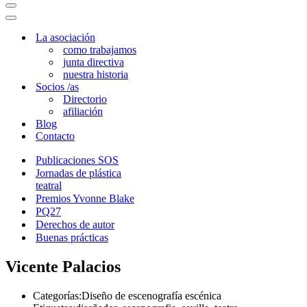
Menú
de
Menú
navegación
de
La asociación
navegación
como trabajamos
junta directiva
nuestra historia
Socios /as
Directorio
afiliación
Blog
Contacto
Publicaciones SOS
Jornadas de plástica
teatral
Premios Yvonne Blake
PQ27
Derechos de autor
Buenas prácticas
Vicente Palacios
Categorías:
Diseño de escenografía escénica